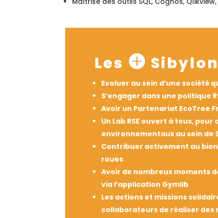
Maîtrise des outils SQL, Cognos, Qlikview,

Les
Sibylon
Evoluer au sein d’une société qu
S’engager dans une politique RS
Avoir un Partenariat EcoTree Fr
Un Lab RSE ouvert à tous, pour 
environnementaux au sein de 
Contribuer activement au bien-
roues
Avoir de nombreux moments de c
via l’application Gymlib
Les actions et missions solidai
collaborateurs de réaliser des