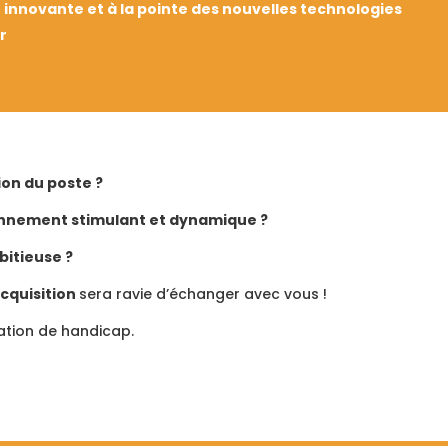
innovante et à la pointe des nouvelles technologies
r
ion du poste ?
ronnement stimulant et dynamique ?
bitieuse ?
cquisition
sera ravie d’échanger avec vous !
ation de handicap.