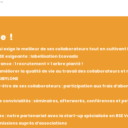
 …
e !
i exige le meilleur de ses collaborateurs tout en cultivant l
E exigeante : labellisation Ecovadis
ance : 1 recrutement = 1 arbre planté !
améliorer la qualité de vie au travail des collaborateurs 
SIBYLONE
être de ses collaborateurs : participation aux frais d’ab
onvivialités : séminaires, afterworks, conférences et pet
res : notre partenariat avec la start-up spécialisée en RSE
 missions auprès d’associations