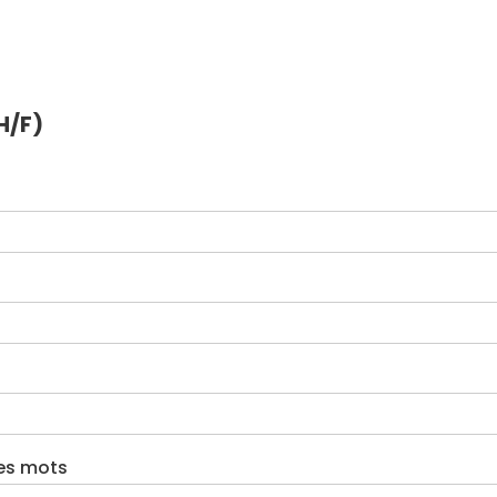
H/F)
ues mots